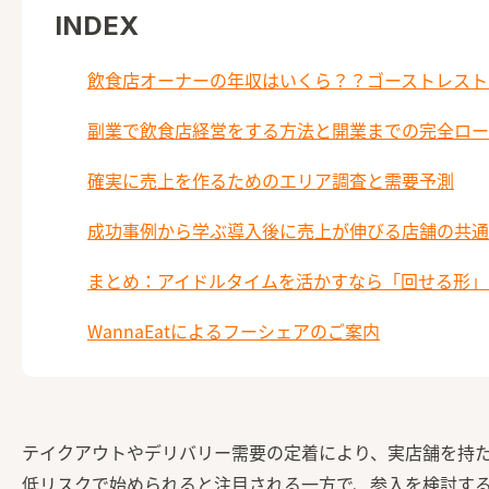
INDEX
飲食店オーナーの年収はいくら？？ゴーストレスト
副業で飲食店経営をする方法と開業までの完全ロー
確実に売上を作るためのエリア調査と需要予測
成功事例から学ぶ導入後に売上が伸びる店舗の共通
まとめ：アイドルタイムを活かすなら「回せる形」
WannaEatによるフーシェアのご案内
テイクアウトやデリバリー需要の定着により、実店舗を持
低リスクで始められると注目される一方で、参入を検討す