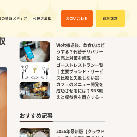
お問い合わせ
資料請求
食の情報メディア
代理店募集
注目の記事
収
Wolt撤退後、飲食店はど
うする？代替デリバリー
と売上対策を解説
ゴーストレストラン一覧
｜主要ブランド・サービ
ス比較と失敗しない選び
方【2025年版】
カフェのメニュー開発を
成功させるには？SNS映
えと収益性を両立する実
践ガイド
おすすめ記事
2026年最新版【クラウド