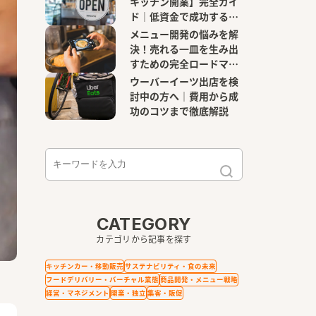
キッチン開業】完全ガイ
ド｜低資金で成功する始
め方から運営までを徹底
メニュー開発の悩みを解
解説！
決！売れる一皿を生み出
すための完全ロードマッ
プ
ウーバーイーツ出店を検
討中の方へ｜費用から成
功のコツまで徹底解説
CATEGORY
カテゴリから記事を探す
キッチンカー・移動販売
サステナビリティ・食の未来
フードデリバリー・バーチャル業態
商品開発・メニュー戦略
経営・マネジメント
開業・独立
集客・販促