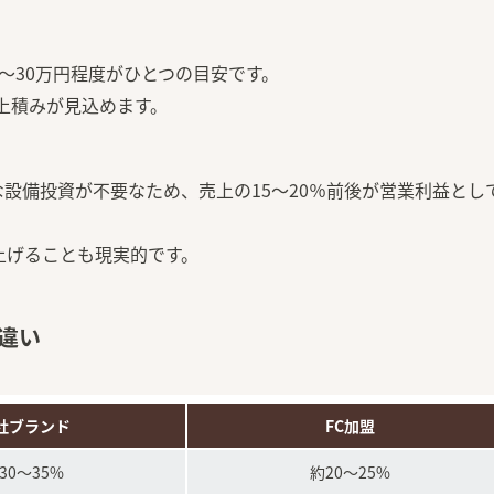
〜30万円程度がひとつの目安です。
の上積みが見込めます。
設備投資が不要なため、売上の15〜20％前後が営業利益とし
上げることも現実的です。
違い
社ブランド
FC加盟
30〜35%
約20〜25%