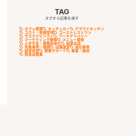
TAG
タグから記事を探す
カフェ開業
キッチンカー
クラウドキッチン
コスト・原価管理
ゴーストレストラン
サステナビリティ
フードデリバリー
マーケティング戦略
メニュー開発
人手不足・業務効率化
副業出店
失敗事例・課題
店舗運営
成功事例
経営改善
開業サポート
集客・販促
飲食店開業
立