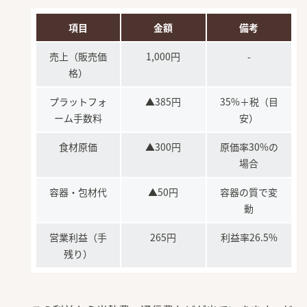
項目
金額
備考
売上（販売価
1,000円
-
格）
プラットフォ
▲385円
35%＋税（目
ーム手数料
安）
食材原価
▲300円
原価率30%の
場合
容器・包材代
▲50円
容器の質で変
動
営業利益（手
265円
利益率26.5%
残り）