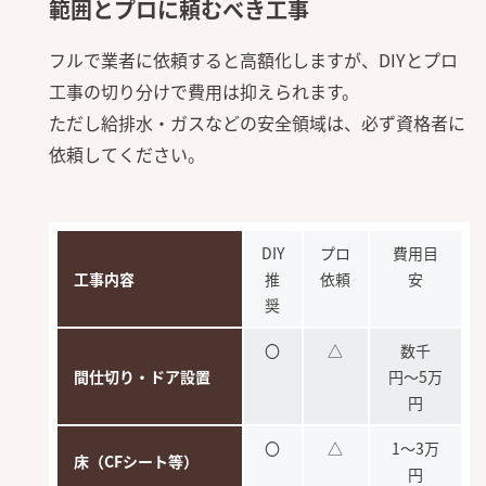
範囲とプロに頼むべき工事
フルで業者に依頼すると高額化しますが、DIYとプロ
工事の切り分けで費用は抑えられます。
ただし給排水・ガスなどの安全領域は、必ず資格者に
依頼してください。
DIY
プロ
費用目
工事内容
推
依頼
安
奨
〇
△
数千
間仕切り・ドア設置
円〜5万
円
〇
△
1〜3万
床（CFシート等）
円