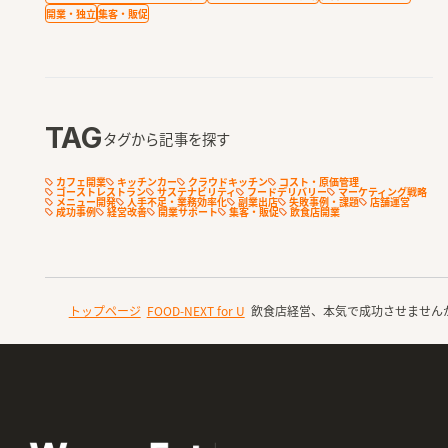
開業・独立
集客・販促
TAG
タグから記事を探す
カフェ開業
キッチンカー
クラウドキッチン
コスト・原価管理
ゴーストレストラン
サステナビリティ
フードデリバリー
マーケティング戦略
メニュー開発
人手不足・業務効率化
副業出店
失敗事例・課題
店舗運営
成功事例
経営改善
開業サポート
集客・販促
飲食店開業
トップページ
FOOD-NEXT for U
飲食店経営、本気で成功させません