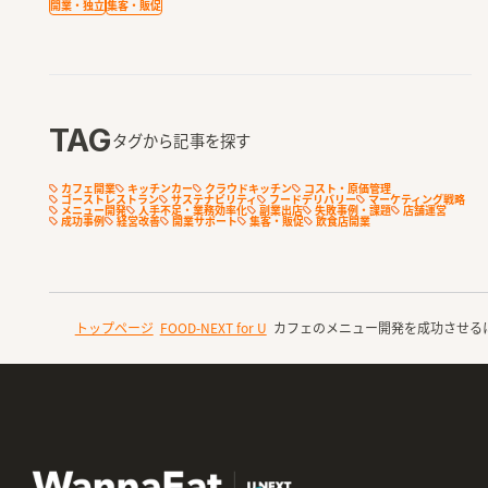
開業・独立
集客・販促
TAG
タグから記事を探す
カフェ開業
キッチンカー
クラウドキッチン
コスト・原価管理
ゴーストレストラン
サステナビリティ
フードデリバリー
マーケティング戦略
メニュー開発
人手不足・業務効率化
副業出店
失敗事例・課題
店舗運営
成功事例
経営改善
開業サポート
集客・販促
飲食店開業
トップページ
FOOD-NEXT for U
カフェのメニュー開発を成功させる