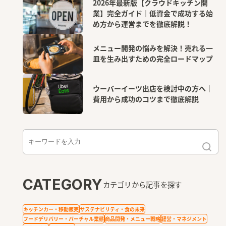
2026年最新版【クラウドキッチン開
業】完全ガイド｜低資金で成功する始
め方から運営までを徹底解説！
メニュー開発の悩みを解決！売れる一
皿を生み出すための完全ロードマップ
ウーバーイーツ出店を検討中の方へ｜
費用から成功のコツまで徹底解説
CATEGORY
カテゴリから記事を探す
キッチンカー・移動販売
サステナビリティ・食の未来
フードデリバリー・バーチャル業態
商品開発・メニュー戦略
経営・マネジメント